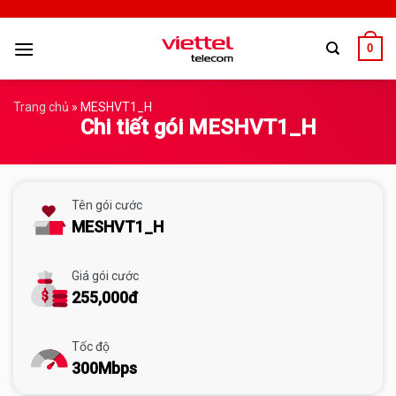
0
Trang chủ
»
MESHVT1_H
Chi tiết gói MESHVT1_H
Tên gói cước
MESHVT1_H
Giá gói cước
255,000đ
Tốc độ
300Mbps