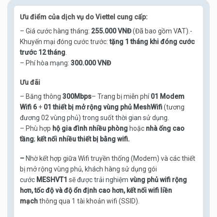
Ưu điểm của dịch vụ do Viettel cung cấp:
– Giá cước hàng tháng:
255.000 VNĐ
(Đã bao gồm VAT).-
Khuyến mại đóng cước trước:
tặng 1 tháng khi đóng cước
trước 12 tháng
.
– Phí hòa mạng:
300.000 VNĐ
Ưu đãi
– Băng thông
300Mbps
– Trang bị miễn phí
01 Modem
Wifi 6
+
01 thiết bị mở rộng vùng phủ MeshWifi
(tương
đương 02 vùng phủ) trong suốt thời gian sử dụng.
– Phù hợp
hộ gia đình nhiều phòng
hoặc
nhà ống cao
tầng
;
kết nối nhiều thiết bị bằng wifi.
–
Nhờ kết hợp giữa Wifi truyền thống (Modem) và các thiết
bị mở rộng vùng phủ, khách hàng sử dụng gói
cước
MESHVT1
sẽ được trải nghiệm
vùng phủ wifi rộng
hơn, tốc độ và độ ổn định cao hơn, kết nối wifi liền
mạch
thông qua 1 tài khoản wifi (SSID).