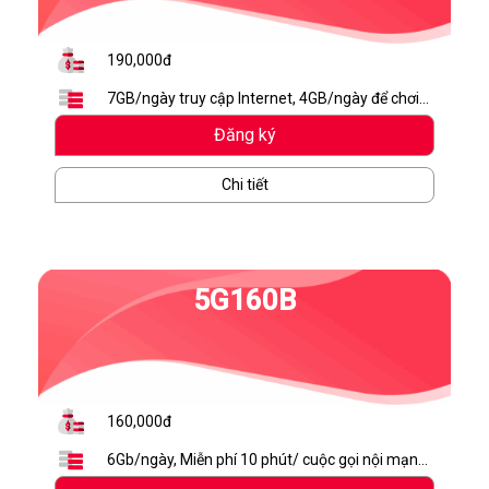
190,000đ
7GB/ngày truy cập Internet, 4GB/ngày để chơi
game Liên Quân Mobile. Miễn phí TV360 Basic
Đăng ký
4K
Chi tiết
5G160B
160,000đ
6Gb/ngày, Miễn phí 10 phút/ cuộc gọi nội mạng,