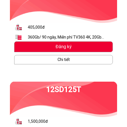
405,000đ
360Gb/ 90 ngày, Miễn phí TV360 4K, 20Gb
Mybox
Đăng ký
Chi tiết
12SD125T
1,500,000đ