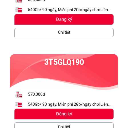
540Gb/ 90 ngày, Miễn phí 2Gb/ngày chơi Liên
Quân Mobile, Miễn phí TV360 4K, 30Gb Mybox,
Đăng ký
Miễn phí 20 phút/ cuộc gọi nội mạng, Miễn phí
Chi tiết
100 phút gọi ngoại mạng
3T5GLQ190
570,000đ
540Gb/ 90 ngày, Miễn phí 2Gb/ngày chơi Liên
Quân Mobile, Miễn phí TV360 4K, 30Gb Mybox
Đăng ký
Chi tiết