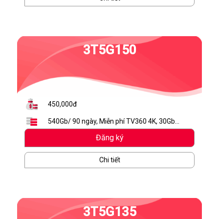
3T5G150
450,000đ
540Gb/ 90 ngày, Miễn phí TV360 4K, 30Gb
Mybox
Đăng ký
Chi tiết
3T5G135