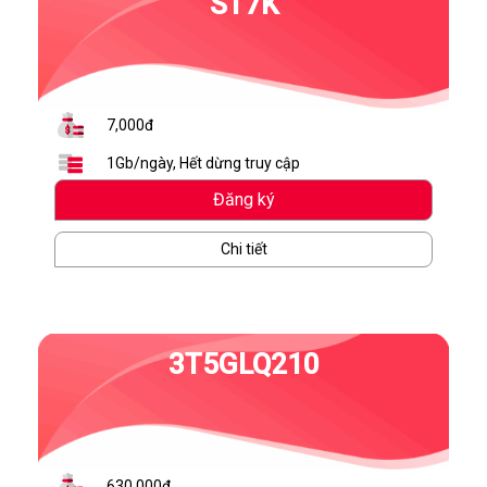
ST7K
7,000đ
1Gb/ngày, Hết dừng truy cập
Đăng ký
Chi tiết
3T5GLQ210
630,000đ