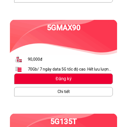
5GMAX90
90,000đ
70Gb/ 7 ngày data 5G tốc độ cao. Hết lưu lượng
dừng truy cập.
Đăng ký
Chi tiết
5G135T