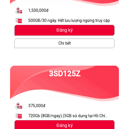
1,500,000đ
500GB/30 ngày. Hết lưu lượng ngừng truy cập
Đăng ký
Chi tiết
3SD125Z
375,000đ
720Gb (8GB/ngay) (5GB sử dụng tại Hồ Chí
Minh, Cần Thơ, Đà Nẵng, Cà Mau, Bạc Liêu,
Đăng ký