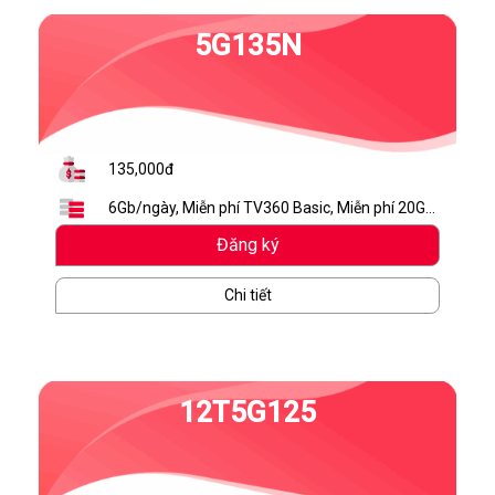
5G135N
135,000đ
6Gb/ngày, Miễn phí TV360 Basic, Miễn phí 20GB
lưu trữ MyBox
Đăng ký
Chi tiết
12T5G125