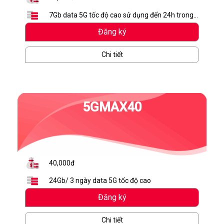
7Gb data 5G tốc độ cao sử dụng đến 24h trong
ngày. Hết lưu lượng dừng truy cập
Đăng ký
Chi tiết
5GMAX40
40,000đ
24Gb/ 3 ngày data 5G tốc độ cao
Đăng ký
Chi tiết