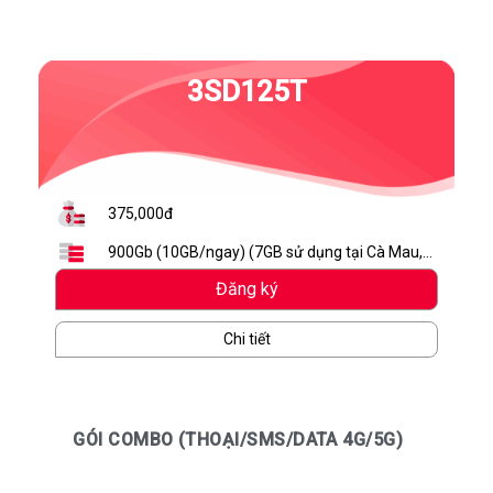
3SD125T
375,000đ
900Gb (10GB/ngay) (7GB sử dụng tại Cà Mau,
Bạc Liêu, Đà Nẵng, Cần Thơ, TP. Hồ Chí Minh và
Đăng ký
3GB dùng trên toàn quốc)
Chi tiết
GÓI COMBO (THOẠI/SMS/DATA 4G/5G)