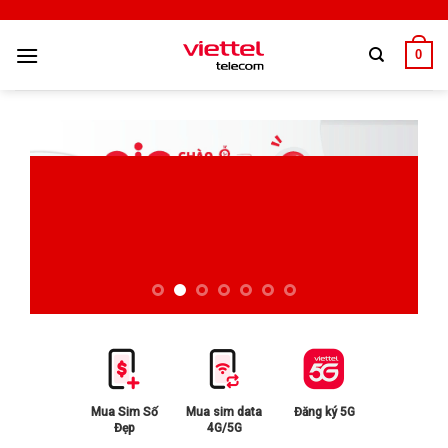
0
Mua Sim Số
Mua sim data
Đăng ký 5G
Đẹp
4G/5G