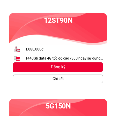
12ST90N
1,080,000đ
1440Gb data 4G tốc độ cao /360 ngày sử dụng (
4Gb/ngày)
Đăng ký
Chi tiết
5G150N