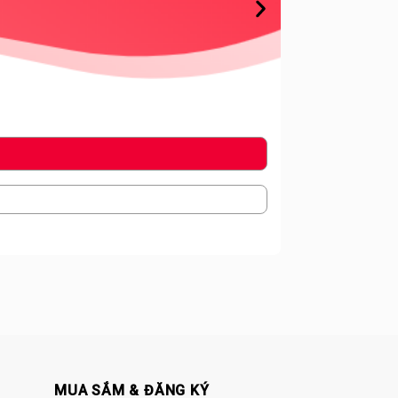
40,000đ
24Gb/ 3 ng
MUA SẮM & ĐĂNG KÝ