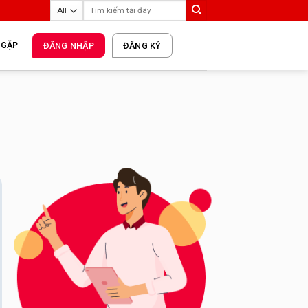
 GẶP
ĐĂNG NHẬP
ĐĂNG KÝ