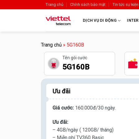
Trang chủ
Chính sách bảo mật
Tin tức sự kiện
DỊCH VỤ DI ĐỘNG
INTER
Trang chủ
»
5G160B
Tên gói cước
5G160B
Ưu đãi
Giá cước:
160.000đ/30 ngày.
Ưu đãi:
– 4GB/ngày ( 120GB/ tháng)
– Miễn phí TV360 Basic