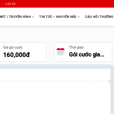
Liên hệ
NET / TRUYỀN HÌNH
TIN TỨC – KHUYẾN MÃI
CÂU HỎI THƯỜNG
Giá gói cước
Thời gian
160,000đ
Gói cước gia
hạn sau 30
ngày