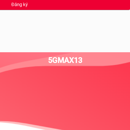
Đăng ký
5GMAX13