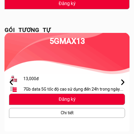
Đăng ký
GÓI TƯƠNG TỰ
5GMAX13
13,000đ
7Gb data 5G tốc độ cao sử dụng đến 24h trong ngày.
Hết lưu lượng dừng truy cập
Đăng ký
Chi tiết