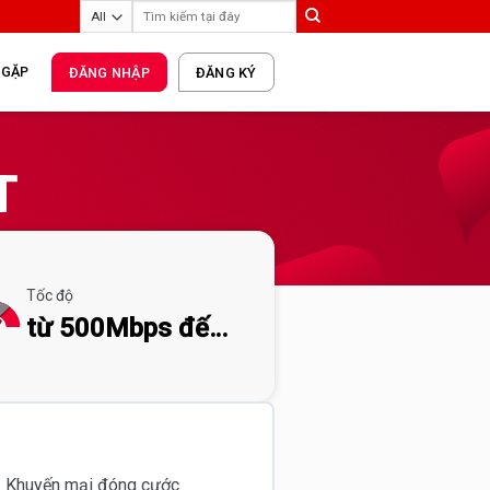
 GẶP
ĐĂNG NHẬP
ĐĂNG KÝ
T
Tốc độ
từ 500Mbps đến
1Gbps
- Khuyến mại đóng cước