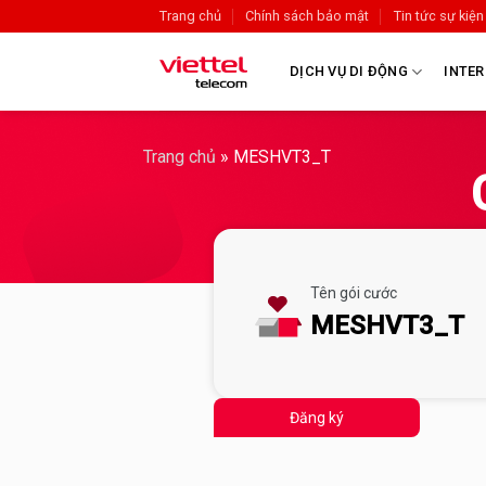
Trang chủ
Chính sách bảo mật
Tin tức sự kiện
DỊCH VỤ DI ĐỘNG
INTER
Trang chủ
»
MESHVT3_T
Tên gói cước
MESHVT3_T
Đăng ký