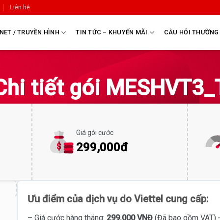
Liên hệ
NET / TRUYỀN HÌNH
TIN TỨC – KHUYẾN MÃI
CÂU HỎI THƯỜNG
Chi tiết gói MESHVT3_
Giá gói cước
299,000đ
Ưu điểm của dịch vụ do Viettel cung cấp:
– Giá cước hàng tháng:
299.000 VNĐ
(Đã bao gồm VAT).