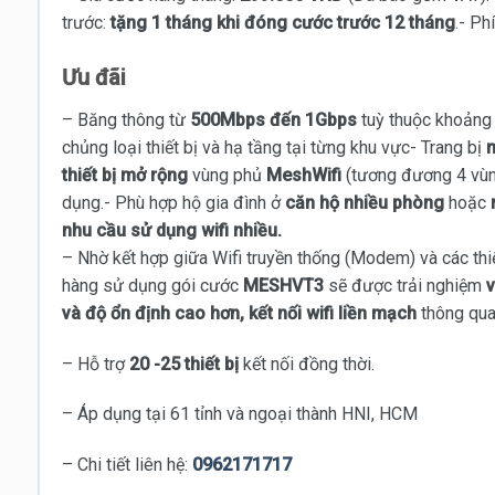
trước:
tặng 1 tháng khi đóng cước trước 12 tháng
.- Ph
Ưu đãi
– Băng thông từ
500Mbps đến 1Gbps
tuỳ thuộc khoảng cá
chủng loại thiết bị và hạ tầng tại từng khu vực- Trang bị
m
thiết bị mở rộng
vùng phủ
MeshWifi
(tương đương 4 vùn
dụng.- Phù hợp hộ gia đình ở
căn hộ nhiều phòng
hoặc
nhu cầu sử dụng wifi nhiều.
– Nhờ kết hợp giữa Wifi truyền thống (Modem) và các thi
hàng sử dụng gói cước
MESHVT3
sẽ được trải nghiệm
v
và độ ổn định cao hơn, kết nối wifi liền mạch
thông qua 
– Hỗ trợ
20 -25 thiết bị
kết nối đồng thời.
– Áp dụng tại 61 tỉnh và ngoại thành HNI, HCM
– Chi tiết liên hệ:
0962171717