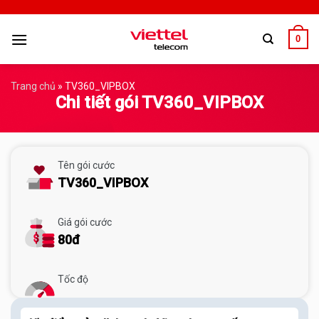
0
Trang chủ
»
TV360_VIPBOX
Chi tiết gói TV360_VIPBOX
Tên gói cước
TV360_VIPBOX
Giá gói cước
80đ
Tốc độ