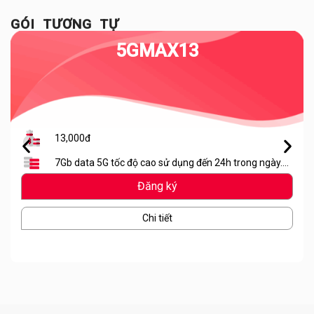
GÓI TƯƠNG TỰ
5GMAX13
13,000đ
7Gb data 5G tốc độ cao sử dụng đến 24h trong ngày.
Hết lưu lượng dừng truy cập
Đăng ký
Chi tiết