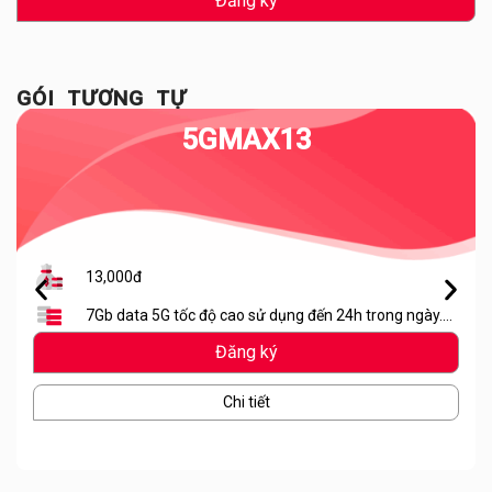
Đăng ký
GÓI TƯƠNG TỰ
5GMAX13
13,000đ
7Gb data 5G tốc độ cao sử dụng đến 24h trong ngày.
Hết lưu lượng dừng truy cập
Đăng ký
Chi tiết