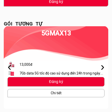
Đăng ký
GÓI TƯƠNG TỰ
5GMAX13
13,000đ
7Gb data 5G tốc độ cao sử dụng đến 24h trong ngày.
Hết lưu lượng dừng truy cập
Đăng ký
Chi tiết