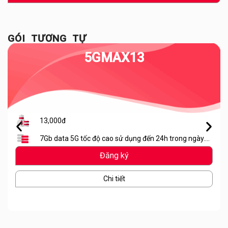
GÓI TƯƠNG TỰ
5GMAX13
13,000đ
7Gb data 5G tốc độ cao sử dụng đến 24h trong ngày.
Hết lưu lượng dừng truy cập
Đăng ký
Chi tiết