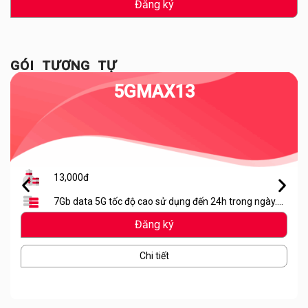
Đăng ký
GÓI TƯƠNG TỰ
5GMAX13
13,000đ
7Gb data 5G tốc độ cao sử dụng đến 24h trong ngày.
Hết lưu lượng dừng truy cập
Đăng ký
Chi tiết