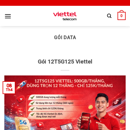
0
GÓI DATA
Gói 12T5G125 Viettel
08
Th4