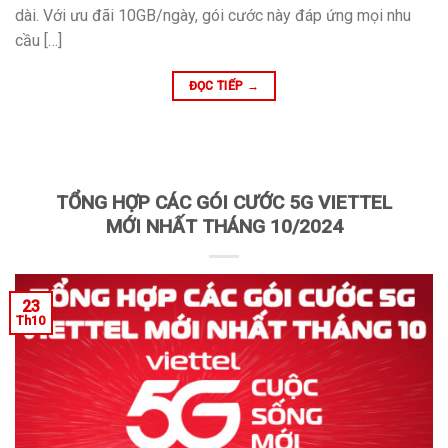
dài. Với ưu đãi 10GB/ngày, gói cước này đáp ứng mọi nhu
cầu […]
ĐỌC TIẾP
→
TỔNG HỢP CÁC GÓI CƯỚC 5G VIETTEL
MỚI NHẤT THÁNG 10/2024
23
Th10