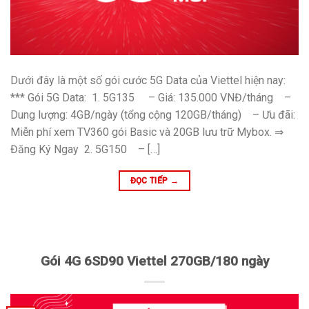
Dưới đây là một số gói cước 5G Data của Viettel hiện nay:
*** Gói 5G Data: 1. 5G135 – Giá: 135.000 VNĐ/tháng –
Dung lượng: 4GB/ngày (tổng cộng 120GB/tháng) – Ưu đãi:
Miễn phí xem TV360 gói Basic và 20GB lưu trữ Mybox. ⇒
Đăng Ký Ngay 2. 5G150 – […]
ĐỌC TIẾP
→
Gói 4G 6SD90 Viettel 270GB/180 ngày