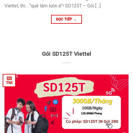
Viettel, thì… “quê lắm luôn á”! SD125T – Gói […]
ĐỌC TIẾP
→
Gói SD125T Viettel
03
Th5