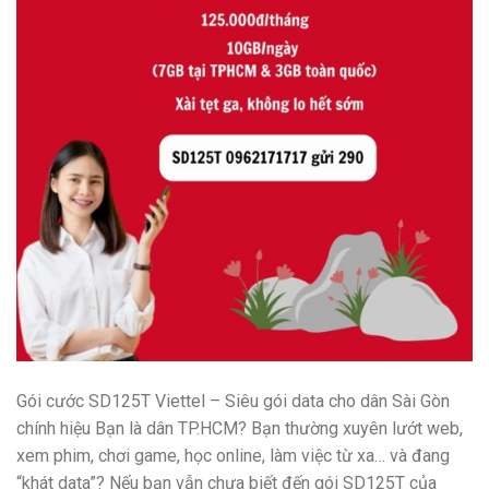
Gói cước SD125T Viettel – Siêu gói data cho dân Sài Gòn
chính hiệu Bạn là dân TP.HCM? Bạn thường xuyên lướt web,
xem phim, chơi game, học online, làm việc từ xa… và đang
“khát data”? Nếu bạn vẫn chưa biết đến gói SD125T của