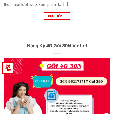
thoải mái lướt web, xem phim, tải […]
ĐỌC TIẾP
→
Đăng Ký 4G Gói 30N Viettel
28
Th9