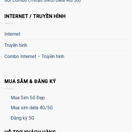
Gói Combo (Thoại/SMS/Data 4G/5G)
INTERNET / TRUYỀN HÌNH
Internet
Truyền hình
Combo Internet – Truyền hình
MUA SẮM & ĐĂNG KÝ
Mua Sim Số Đẹp
Mua sim data 4G/5G
Đăng ký 5G