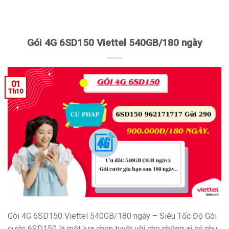
Gói 4G 6SD150 Viettel 540GB/180 ngày
01
Th10
Gói 4G 6SD150 Viettel 540GB/180 ngày – Siêu Tốc Độ Gói
cước 6SD150 là một lựa chọn tuyệt vời cho những ai có nhu