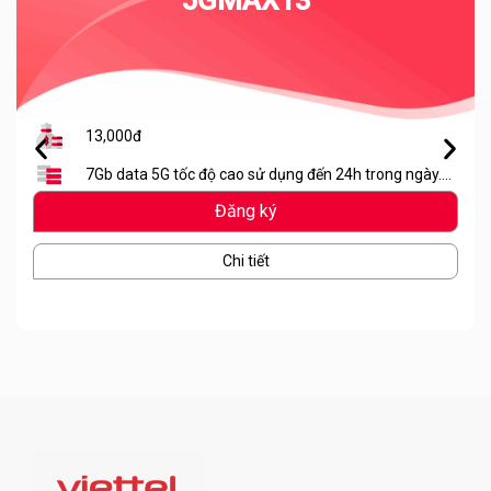
13,000đ
7Gb data 5G tốc độ cao sử dụng đến 24h trong ngày.
Hết lưu lượng dừng truy cập
Đăng ký
Chi tiết