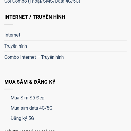
Gói Combo (Thoại/SMS/Data 4G/5G)
INTERNET / TRUYỀN HÌNH
Internet
Truyền hình
Combo Internet – Truyền hình
MUA SẮM & ĐĂNG KÝ
Mua Sim Số Đẹp
Mua sim data 4G/5G
Đăng ký 5G