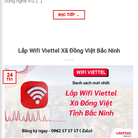
công nghệ 4.0, […]
ĐỌC TIẾP
→
Lắp Wifi Viettel Xã Đồng Việt Bắc Ninh
24
Th1