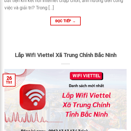
bất tiện khi kết nối internet chập chờn, ảnh hưởng đến công
việc và giải trí? Trong […]
ĐỌC TIẾP
→
Lắp Wifi Viettel Xã Trung Chính Bắc Ninh
26
Th1