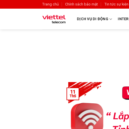
Trang chủ
Chính sách bảo mật
Tin tức sự kiện
DỊCH VỤ DI ĐỘNG
INTER
11
Th5