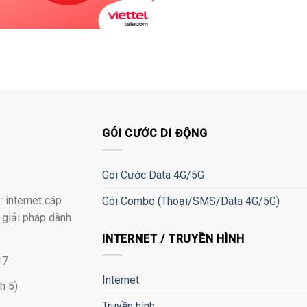
GÓI CƯỚC DI ĐỘNG
Gói Cước Data 4G/5G
 internet cáp
Gói Combo (Thoại/SMS/Data 4G/5G)
à giải pháp dành
INTERNET / TRUYỀN HÌNH
17
Internet
h 5)
Truyền hình