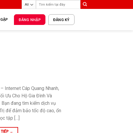
 GẶP
ĐĂNG NHẬP
ĐĂNG KÝ
 – Internet Cáp Quang Nhanh,
Tối Ưu Cho Hộ Gia Đình Và
 Bạn đang tìm kiếm dịch vụ
Trị để đảm bảo tốc độ cao, ổn
ọc tập […]
 TIẾP
→