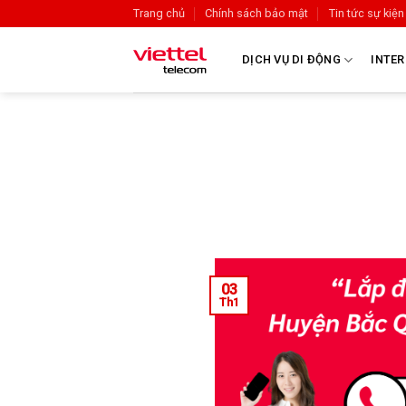
Trang chủ
Chính sách bảo mật
Tin tức sự kiện
DỊCH VỤ DI ĐỘNG
INTER
03
Th1