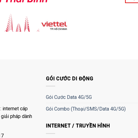
GÓI CƯỚC DI ĐỘNG
Gói Cước Data 4G/5G
 internet cáp
Gói Combo (Thoại/SMS/Data 4G/5G)
à giải pháp dành
INTERNET / TRUYỀN HÌNH
17