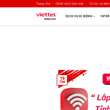
Trang chủ
Chính sách bảo mật
Tin tức sự kiện
DỊCH VỤ DI ĐỘNG
INTER
19
Th6