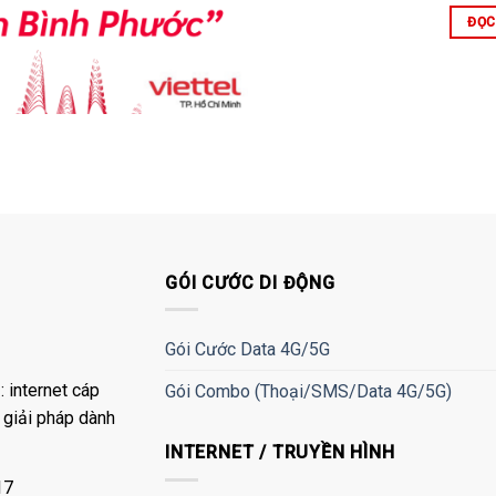
ĐỌC
GÓI CƯỚC DI ĐỘNG
Gói Cước Data 4G/5G
 internet cáp
Gói Combo (Thoại/SMS/Data 4G/5G)
à giải pháp dành
INTERNET / TRUYỀN HÌNH
17