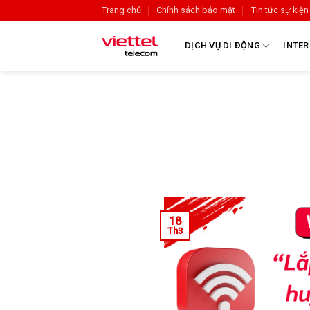
Trang chủ
Chính sách bảo mật
Tin tức sự kiện
DỊCH VỤ DI ĐỘNG
INTER
18
Th3