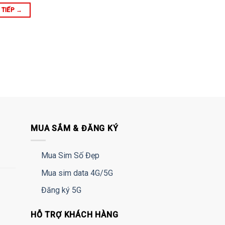
 TIẾP
→
MUA SẮM & ĐĂNG KÝ
Mua Sim Số Đẹp
Mua sim data 4G/5G
Đăng ký 5G
HỖ TRỢ KHÁCH HÀNG