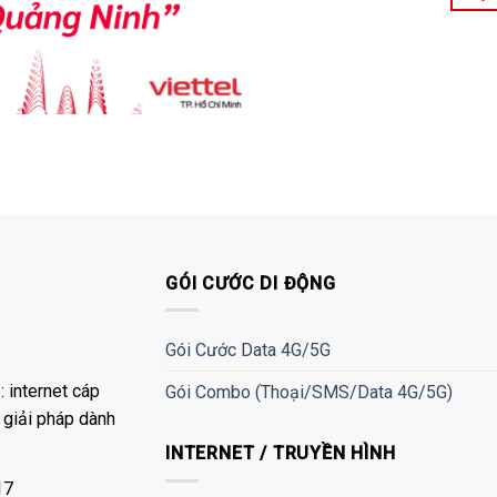
GÓI CƯỚC DI ĐỘNG
Gói Cước Data 4G/5G
 internet cáp
Gói Combo (Thoại/SMS/Data 4G/5G)
à giải pháp dành
INTERNET / TRUYỀN HÌNH
17