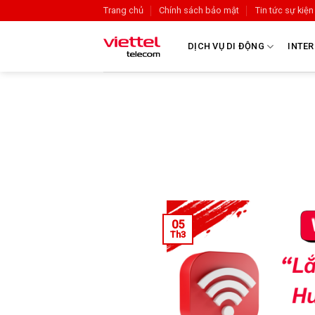
Trang chủ
Chính sách bảo mật
Tin tức sự kiện
DỊCH VỤ DI ĐỘNG
INTER
05
Th3