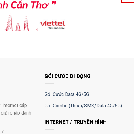
GÓI CƯỚC DI ĐỘNG
Gói Cước Data 4G/5G
 internet cáp
Gói Combo (Thoại/SMS/Data 4G/5G)
à giải pháp dành
INTERNET / TRUYỀN HÌNH
17