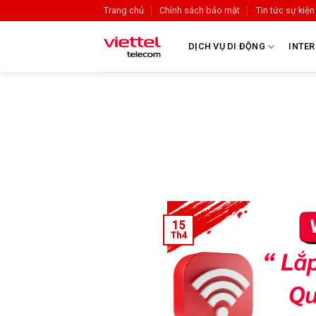
Trang chủ
Chính sách bảo mật
Tin tức sự kiện
DỊCH VỤ DI ĐỘNG
INTER
15
Th4