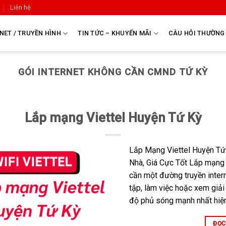
Liên hệ
NET / TRUYỀN HÌNH
TIN TỨC – KHUYẾN MÃI
CÂU HỎI THƯỜNG
GÓI INTERNET KHÔNG CẦN CMND TỨ KỲ
Lắp mạng Viettel Huyện Tứ Kỳ
Lắp Mạng Viettel Huyện Tứ 
Nhà, Giá Cực Tốt Lắp mạng 
cần một đường truyền intern
tập, làm việc hoặc xem giải 
độ phủ sóng mạnh nhất hiện
ĐỌC