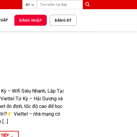
 GẶP
ĐĂNG NHẬP
ĐĂNG KÝ
Kỳ – Wifi Siêu Nhanh, Lắp Tại
Viettel Tứ Kỳ – Hải Dương và
et ổn định, tốc độ cao để học
trí?
Viettel – nhà mạng có
 […]
 TIẾP
→