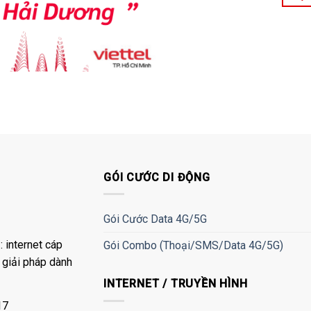
GÓI CƯỚC DI ĐỘNG
Gói Cước Data 4G/5G
 internet cáp
Gói Combo (Thoại/SMS/Data 4G/5G)
à giải pháp dành
INTERNET / TRUYỀN HÌNH
17