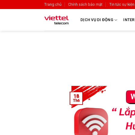
Trang chủ
Chính sách bảo mật
Tin tức sự kiện
DỊCH VỤ DI ĐỘNG
INTER
18
Th6