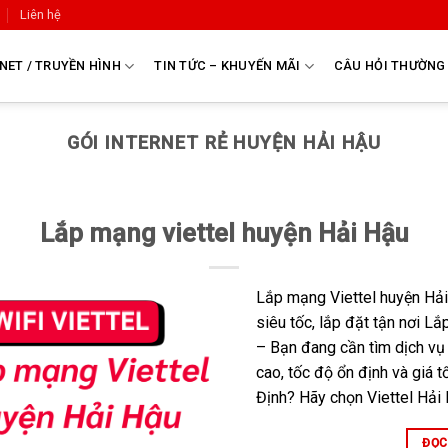
Liên hệ
NET / TRUYỀN HÌNH
TIN TỨC – KHUYẾN MÃI
CÂU HỎI THƯỜNG
GÓI INTERNET RẺ HUYỆN HẢI HẬU
Lắp mạng viettel huyện Hải Hậu
Lắp mạng Viettel huyện Hải
siêu tốc, lắp đặt tận nơi L
– Bạn đang cần tìm dịch vụ
cao, tốc độ ổn định và giá 
Định? Hãy chọn Viettel Hải 
ĐỌC