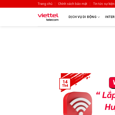
Trang chủ
Chính sách bảo mật
Tin tức sự kiện
DỊCH VỤ DI ĐỘNG
INTER
14
Th4