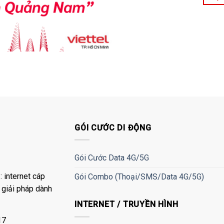
GÓI CƯỚC DI ĐỘNG
Gói Cước Data 4G/5G
 internet cáp
Gói Combo (Thoại/SMS/Data 4G/5G)
à giải pháp dành
INTERNET / TRUYỀN HÌNH
17