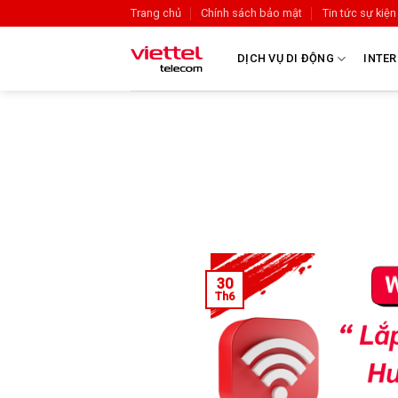
Trang chủ
Chính sách bảo mật
Tin tức sự kiện
DỊCH VỤ DI ĐỘNG
INTER
30
Th6