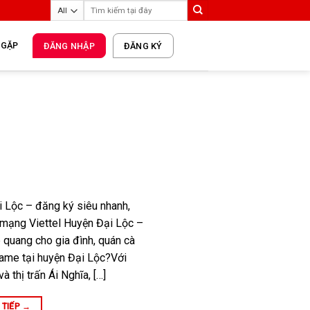
 GẶP
ĐĂNG NHẬP
ĐĂNG KÝ
 Lộc – đăng ký siêu nhanh,
ạng Viettel Huyện Đại Lộc –
quang cho gia đình, quán cà
ame tại huyện Đại Lộc?Với
 thị trấn Ái Nghĩa, […]
 TIẾP
→