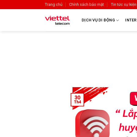
Trang chủ
Chính sách bảo mật
Tin tức sự kiện
DỊCH VỤ DI ĐỘNG
INTER
30
Th4