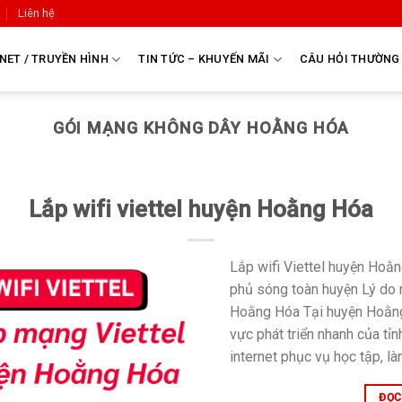
Liên hệ
NET / TRUYỀN HÌNH
TIN TỨC – KHUYẾN MÃI
CÂU HỎI THƯỜNG
GÓI MẠNG KHÔNG DÂY HOẰNG HÓA
Lắp wifi viettel huyện Hoằng Hóa
Lắp wifi Viettel huyện Hoằn
phủ sóng toàn huyện Lý do n
Hoằng Hóa Tại huyện Hoằng
vực phát triển nhanh của tỉ
internet phục vụ học tập, làm
ĐỌC