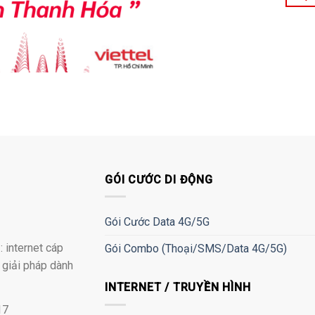
GÓI CƯỚC DI ĐỘNG
Gói Cước Data 4G/5G
 internet cáp
Gói Combo (Thoại/SMS/Data 4G/5G)
à giải pháp dành
INTERNET / TRUYỀN HÌNH
17