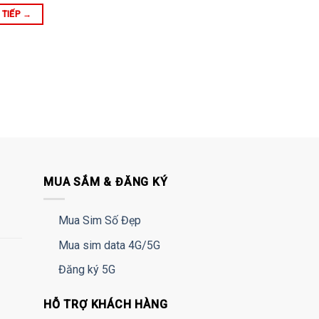
 TIẾP
→
MUA SẮM & ĐĂNG KÝ
Mua Sim Số Đẹp
Mua sim data 4G/5G
Đăng ký 5G
HỖ TRỢ KHÁCH HÀNG