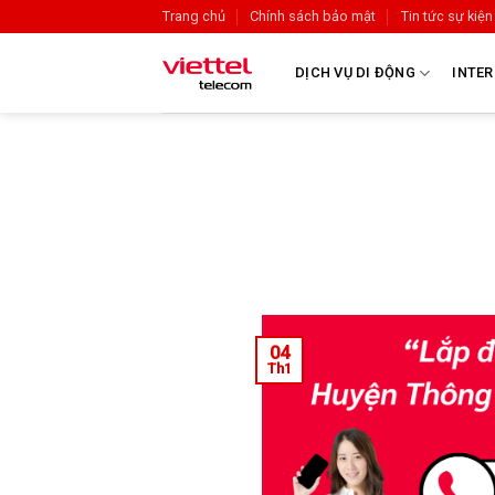
Trang chủ
Chính sách bảo mật
Tin tức sự kiện
DỊCH VỤ DI ĐỘNG
INTER
04
Th1