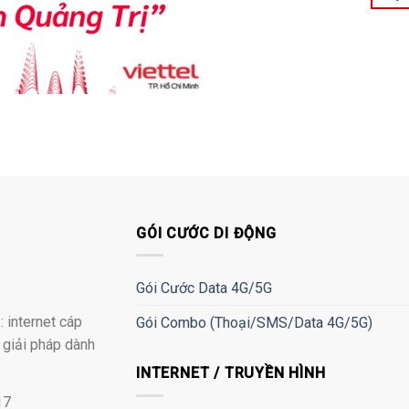
GÓI CƯỚC DI ĐỘNG
Gói Cước Data 4G/5G
 internet cáp
Gói Combo (Thoại/SMS/Data 4G/5G)
à giải pháp dành
INTERNET / TRUYỀN HÌNH
17