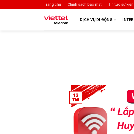
Trang chủ
Chính sách bảo mật
Tin tức sự kiện
DỊCH VỤ DI ĐỘNG
INTER
13
Th5