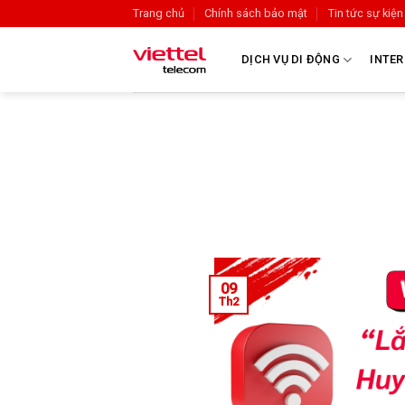
Trang chủ
Chính sách bảo mật
Tin tức sự kiện
DỊCH VỤ DI ĐỘNG
INTER
09
Th2