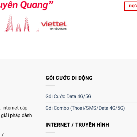
ĐỌC
GÓI CƯỚC DI ĐỘNG
Gói Cước Data 4G/5G
 internet cáp
Gói Combo (Thoại/SMS/Data 4G/5G)
à giải pháp dành
INTERNET / TRUYỀN HÌNH
17