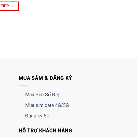
 TIẾP
→
MUA SẮM & ĐĂNG KÝ
Mua Sim Số Đẹp
Mua sim data 4G/5G
Đăng ký 5G
HỖ TRỢ KHÁCH HÀNG