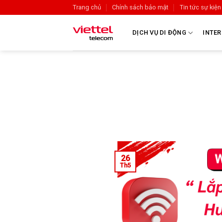
Trang chủ
Chính sách bảo mật
Tin tức sự kiện
DỊCH VỤ DI ĐỘNG
INTER
26
Th5