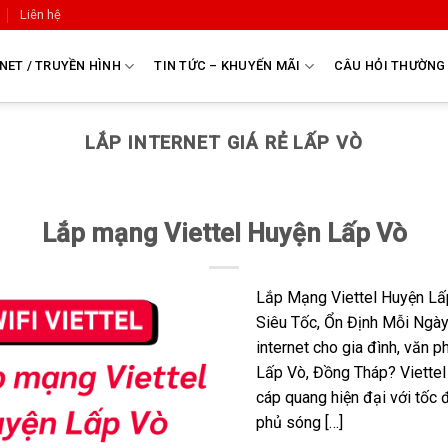
Liên hệ
NET / TRUYỀN HÌNH
TIN TỨC – KHUYẾN MÃI
CÂU HỎI THƯỜNG
LẮP INTERNET GIÁ RẺ LẤP VÒ
Lắp mạng Viettel Huyện Lấp Vò
Lắp Mạng Viettel Huyện Lấ
Siêu Tốc, Ổn Định Mỗi Ngà
internet cho gia đình, văn 
Lấp Vò, Đồng Tháp? Viettel
cáp quang hiện đại với tố
phủ sóng […]