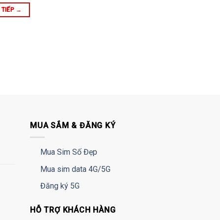
 TIẾP
→
MUA SẮM & ĐĂNG KÝ
Mua Sim Số Đẹp
Mua sim data 4G/5G
Đăng ký 5G
HỖ TRỢ KHÁCH HÀNG