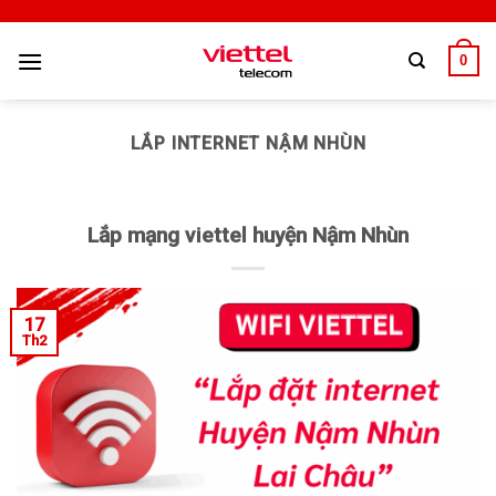
0
LẮP INTERNET NẬM NHÙN
Lắp mạng viettel huyện Nậm Nhùn
17
Th2