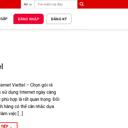
 GẶP
ĐĂNG NHẬP
ĐĂNG KÝ
l
rnet Viettel – Chọn gói rẻ
u sử dụng Internet ngày càng
 phù hợp là rất quan trọng. Đối
ách hàng có thể cân nhắc dựa
 làm việc […]
 TIẾP
→