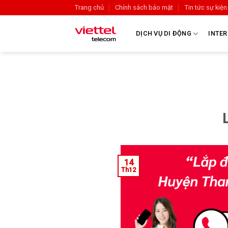
Trang chủ
Chính sách bảo mật
Tin tức sự kiện
DỊCH VỤ DI ĐỘNG
INTER
14
Th12