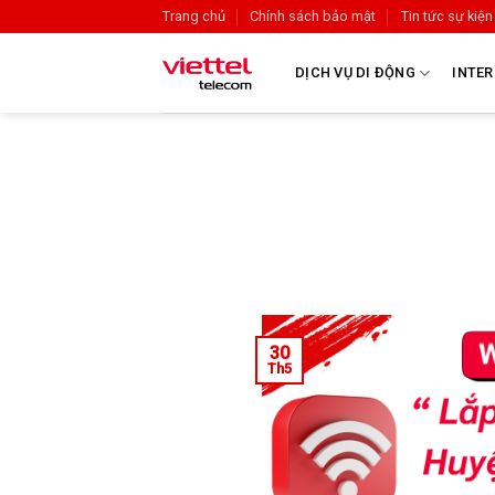
Trang chủ
Chính sách bảo mật
Tin tức sự kiện
DỊCH VỤ DI ĐỘNG
INTER
30
Th5