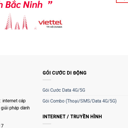
GÓI CƯỚC DI ĐỘNG
Gói Cước Data 4G/5G
 internet cáp
Gói Combo (Thoại/SMS/Data 4G/5G)
à giải pháp dành
INTERNET / TRUYỀN HÌNH
17