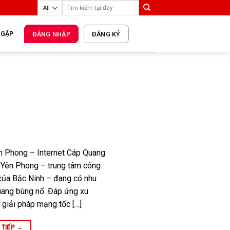
 GẶP
ĐĂNG NHẬP
ĐĂNG KÝ
n Phong – Internet Cáp Quang
Yên Phong – trung tâm công
 của Bắc Ninh – đang có nhu
uang bùng nổ. Đáp ứng xu
 giải pháp mạng tốc […]
 TIẾP
→