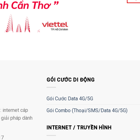
GÓI CƯỚC DI ĐỘNG
Gói Cước Data 4G/5G
 internet cáp
Gói Combo (Thoại/SMS/Data 4G/5G)
à giải pháp dành
INTERNET / TRUYỀN HÌNH
17