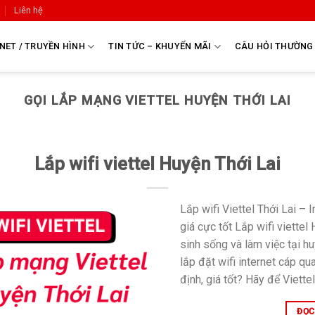
Liên hệ
NET / TRUYỀN HÌNH
TIN TỨC – KHUYẾN MÃI
CÂU HỎI THƯỜNG
GỌI LẮP MẠNG VIETTEL HUYỆN THỚI LAI
Lắp wifi viettel Huyện Thới Lai
Lắp wifi Viettel Thới Lai – 
giá cực tốt Lắp wifi viette
sinh sống và làm việc tại h
lắp đặt wifi internet cáp q
định, giá tốt? Hãy để Viettel
ĐỌC