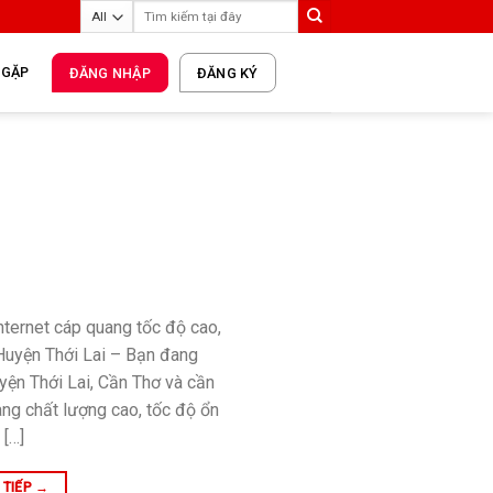
 GẶP
ĐĂNG NHẬP
ĐĂNG KÝ
Internet cáp quang tốc độ cao,
l Huyện Thới Lai – Bạn đang
uyện Thới Lai, Cần Thơ và cần
uang chất lượng cao, tốc độ ổn
 […]
 TIẾP
→