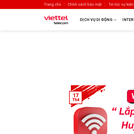
Trang chủ
Chính sách bảo mật
Tin tức sự kiện
DỊCH VỤ DI ĐỘNG
INTER
17
Th4