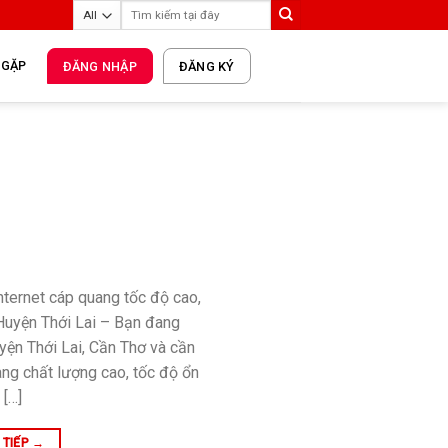
 GẶP
ĐĂNG NHẬP
ĐĂNG KÝ
Internet cáp quang tốc độ cao,
l Huyện Thới Lai – Bạn đang
uyện Thới Lai, Cần Thơ và cần
uang chất lượng cao, tốc độ ổn
 […]
 TIẾP
→