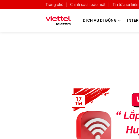
Trang chủ
Chính sách bảo mật
Tin tức sự kiện
DỊCH VỤ DI ĐỘNG
INTER
17
Th4