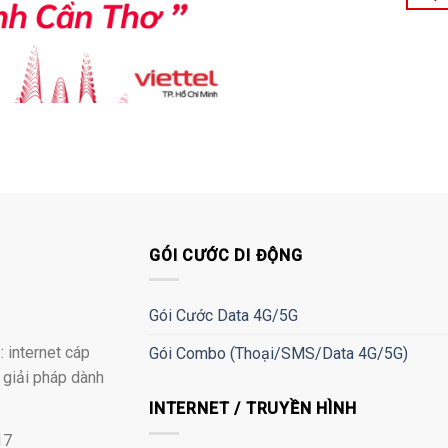
GÓI CƯỚC DI ĐỘNG
Gói Cước Data 4G/5G
 internet cáp
Gói Combo (Thoại/SMS/Data 4G/5G)
à giải pháp dành
INTERNET / TRUYỀN HÌNH
17