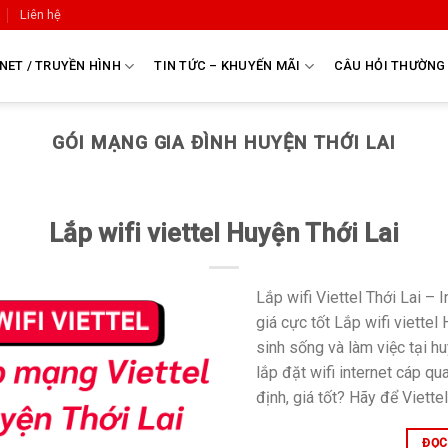
Liên hệ
NET / TRUYỀN HÌNH
TIN TỨC – KHUYẾN MÃI
CÂU HỎI THƯỜNG
GÓI MẠNG GIA ĐÌNH HUYỆN THỚI LAI
Lắp wifi viettel Huyện Thới Lai
Lắp wifi Viettel Thới Lai – 
giá cực tốt Lắp wifi viette
sinh sống và làm việc tại h
lắp đặt wifi internet cáp q
định, giá tốt? Hãy để Viettel
ĐỌC