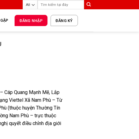
 GẶP
ĐĂNG NHẬP
ĐĂNG KÝ
Ù
 – Cáp Quang Mạnh Mẽ, Lắp
mạng Viettel Xã Nam Phù – Từ
hù (thuộc huyện Thường Tín
hường Nam Phù – trực thuộc
ghị quyết điều chỉnh địa giới