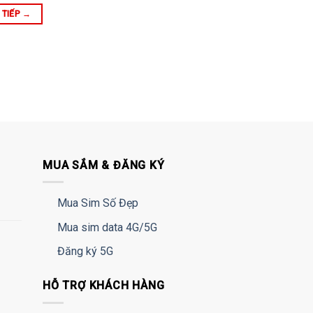
 TIẾP
→
MUA SẮM & ĐĂNG KÝ
Mua Sim Số Đẹp
Mua sim data 4G/5G
Đăng ký 5G
HỖ TRỢ KHÁCH HÀNG