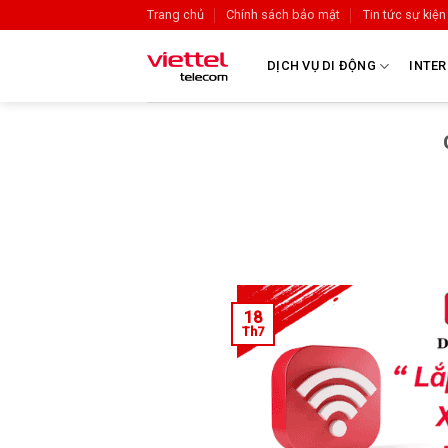
Trang chủ
Chính sách bảo mật
Tin tức sự kiện
DỊCH VỤ DI ĐỘNG
INTER
18
Th7