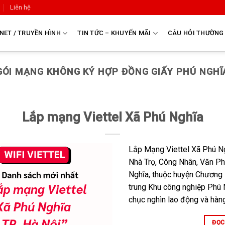
Liên hệ
NET / TRUYỀN HÌNH
TIN TỨC – KHUYẾN MÃI
CÂU HỎI THƯỜNG
GÓI MẠNG KHÔNG KÝ HỢP ĐỒNG GIẤY PHÚ NGHĨ
Lắp mạng Viettel Xã Phú Nghĩa
Lắp Mạng Viettel Xã Phú Ng
Nhà Trọ, Công Nhân, Văn P
Nghĩa, thuộc huyện Chương 
trung Khu công nghiệp Phú N
chục nghìn lao động và hàn
ĐỌC