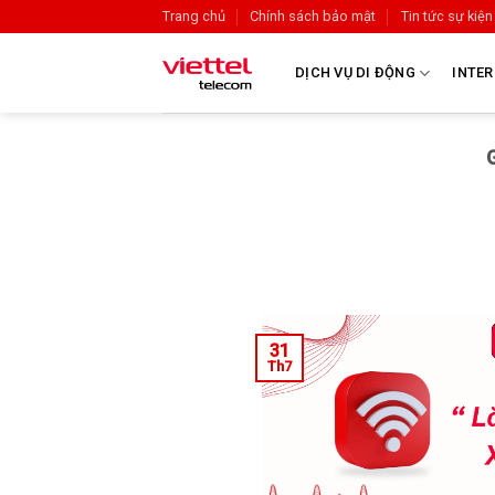
Trang chủ
Chính sách bảo mật
Tin tức sự kiện
DỊCH VỤ DI ĐỘNG
INTER
31
Th7