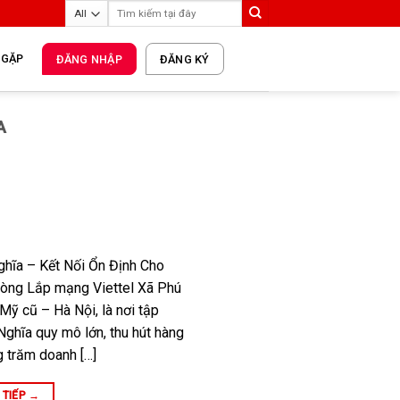
 GẶP
ĐĂNG NHẬP
ĐĂNG KÝ
A
hĩa – Kết Nối Ổn Định Cho
hòng Lắp mạng Viettel Xã Phú
Mỹ cũ – Hà Nội, là nơi tập
ghĩa quy mô lớn, thu hút hàng
g trăm doanh […]
 TIẾP
→