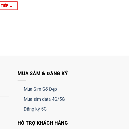
 TIẾP
→
MUA SẮM & ĐĂNG KÝ
Mua Sim Số Đẹp
Mua sim data 4G/5G
Đăng ký 5G
HỖ TRỢ KHÁCH HÀNG