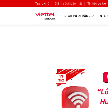
Trang chủ
Chính sách bảo mật
Tin tức sự kiện
DỊCH VỤ DI ĐỘNG
INTER
17
Th2