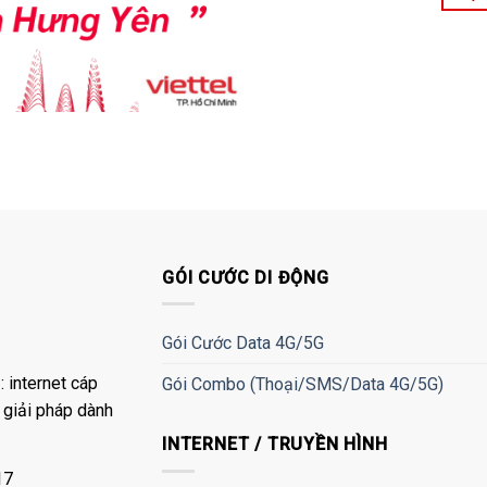
GÓI CƯỚC DI ĐỘNG
Gói Cước Data 4G/5G
 internet cáp
Gói Combo (Thoại/SMS/Data 4G/5G)
à giải pháp dành
INTERNET / TRUYỀN HÌNH
17