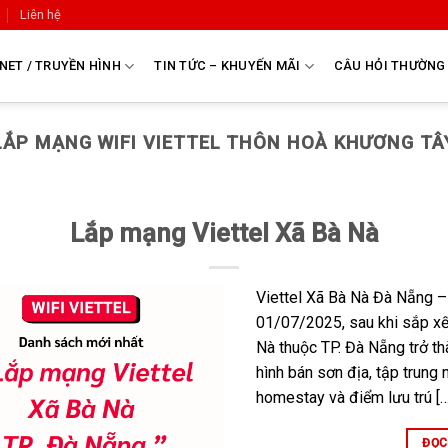
Liên hệ
NET / TRUYỀN HÌNH
TIN TỨC – KHUYẾN MÃI
CÂU HỎI THƯỜNG
LẮP MẠNG WIFI VIETTEL THÔN HOÀ KHƯƠNG TÂ
Lắp mạng Viettel Xã Bà Nà
Viettel Xã Bà Nà Đà Nẵng 
01/07/2025, sau khi sắp xếp
Nà thuộc TP. Đà Nẵng trở th
hình bán sơn địa, tập trung n
homestay và điểm lưu trú […
ĐỌC