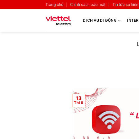
Trang chủ
Chính sách bảo mật
Tin tức sự kiện
DỊCH VỤ DI ĐỘNG
INTER
13
Th10