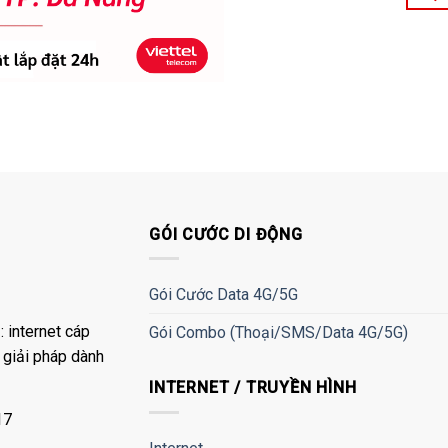
GÓI CƯỚC DI ĐỘNG
Gói Cước Data 4G/5G
 internet cáp
Gói Combo (Thoại/SMS/Data 4G/5G)
à giải pháp dành
INTERNET / TRUYỀN HÌNH
17