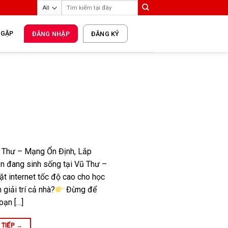
 GẶP
ĐĂNG NHẬP
ĐĂNG KÝ
 Thư – Mạng Ổn Định, Lắp
n đang sinh sống tại Vũ Thư –
ặt internet tốc độ cao cho học
 giải trí cả nhà?
Đừng để
oạn […]
 TIẾP
→