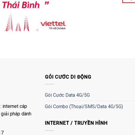
GÓI CƯỚC DI ĐỘNG
Gói Cước Data 4G/5G
 internet cáp
Gói Combo (Thoại/SMS/Data 4G/5G)
à giải pháp dành
INTERNET / TRUYỀN HÌNH
17