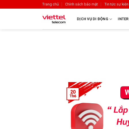
Trang chủ
Chính sách bảo mật
Tin tức sự kiện
DỊCH VỤ DI ĐỘNG
INTER
20
Th6