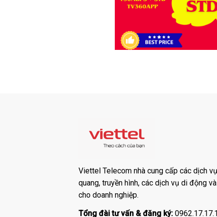
Viettel Telecom nhà cung cấp các dịch vụ:
quang, truyền hình, các dịch vụ di động v
cho doanh nghiệp.
Tổng đài tư vấn & đăng ký:
0962.17.17.