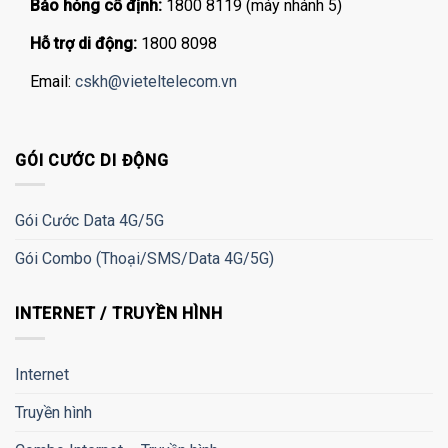
Báo hỏng cố định:
1800 8119 (máy nhánh 5)
Hỗ trợ di động:
1800 8098
Email:
cskh@vieteltelecom.vn
GÓI CƯỚC DI ĐỘNG
Gói Cước Data 4G/5G
Gói Combo (Thoại/SMS/Data 4G/5G)
INTERNET / TRUYỀN HÌNH
Internet
Truyền hình