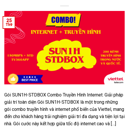
25
Th9
Gói SUN1H-STDBOX Combo Truyền Hình Internet: Giải pháp
giải trí toàn diện Gói SUN1H-STDBOX là một trong những
gói combo truyền hình và internet phổ biến của Viettel, mang
đến cho khách hàng trải nghiệm giải trí đa dạng và tiện lợi tại
nhà. Gói cước này kết hợp giữa tốc độ internet cao và […]