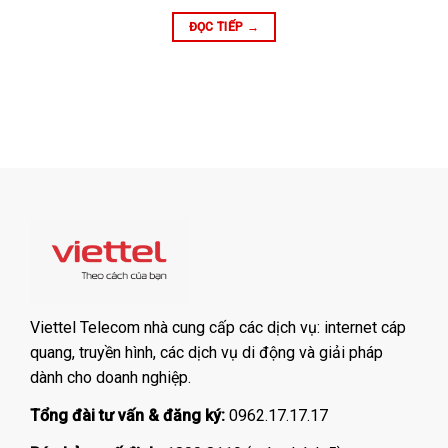
ĐỌC TIẾP
→
Viettel Telecom nhà cung cấp các dịch vụ: internet cáp
quang, truyền hình, các dịch vụ di động và giải pháp
dành cho doanh nghiệp.
Tổng đài tư vấn & đăng ký:
0962.17.17.17