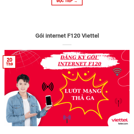
ĐỌC TIẾP
→
Gói internet F120 Viettel
20
Th9