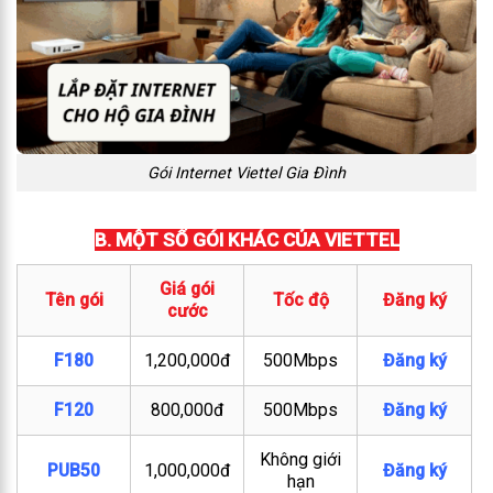
Gói Internet Viettel Gia Đình
B. MỘT SỐ GÓI KHÁC CỦA VIETTEL
Giá gói
Tên gói
Tốc độ
Đăng ký
cước
F180
1,200,000đ
500Mbps
Đăng ký
F120
800,000đ
500Mbps
Đăng ký
Không giới
PUB50
1,000,000đ
Đăng ký
hạn