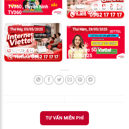
TV360 , truyền hình
Gói cước internet Viettel
TV360
cho gia đình
Thứ Bảy, 03/05/2025
Thứ Năm, 29/05/2025
Combo truyền hình
Gói Cước 5G Viettel
internet Viettel
12T5G125
TƯ VẤN MIỄN PHÍ