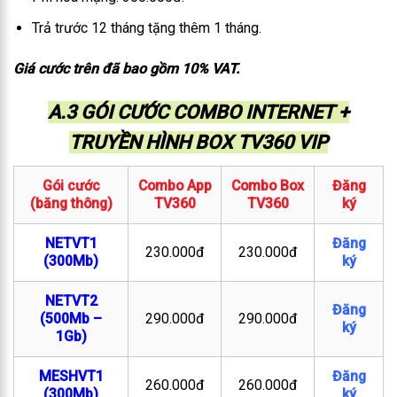
Trả trước 12 tháng tặng thêm 1 tháng.
Giá cước trên đã bao gồm 10% VAT.
A.3 GÓI CƯỚC COMBO INTERNET +
TRUYỀN HÌNH BOX TV360 VIP
Gói cước
Combo App
Combo Box
Đăng
(băng thông)
TV360
TV360
ký
NETVT1
Đăng
230.000đ
230.000đ
(300Mb)
ký
NETVT2
Đăng
(500Mb –
290.000đ
290.000đ
ký
1Gb)
MESHVT1
Đăng
260.000đ
260.000đ
(300Mb)
ký