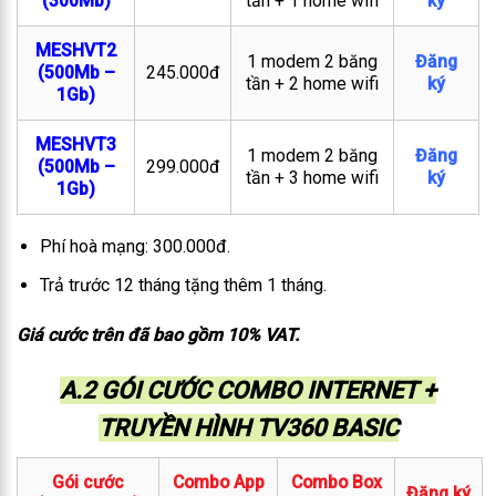
(300Mb)
tần + 1 home wifi
ký
MESHVT2
1 modem 2 băng
Đăng
(500Mb –
245.000đ
tần + 2 home wifi
ký
1Gb)
MESHVT3
1 modem 2 băng
Đăng
(500Mb –
299.000đ
tần + 3 home wifi
ký
1Gb)
Phí hoà mạng: 300.000đ.
Trả trước 12 tháng tặng thêm 1 tháng.
Giá cước trên đã bao gồm 10% VAT.
A.2 GÓI CƯỚC COMBO INTERNET +
TRUYỀN HÌNH TV360 BASIC
Gói cước
Combo App
Combo Box
Đăng ký