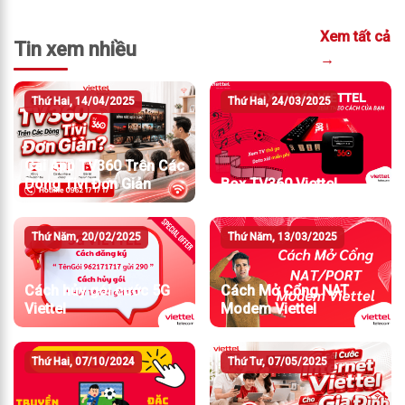
Xem tất cả
Tin xem nhiều
→
Thứ Hai, 14/04/2025
Thứ Hai, 24/03/2025
Cài App TV360 Trên Các
Dòng Tivi Đơn Giản
Box TV360 Viettel
Thứ Năm, 20/02/2025
Thứ Năm, 13/03/2025
Cách hủy gói cước 5G
Cách Mở Cổng NAT
Viettel
Modem Viettel
Thứ Hai, 07/10/2024
Thứ Tư, 07/05/2025