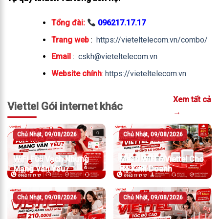
Tổng đài:
096217.17.17
Trang web
:
https://vieteltelecom.vn/combo/
Email
:
cskh@vieteltelecom.vn
Website chính
:
https://vieteltelecom.vn
Xem tất cả
Viettel Gói internet khác
→
Chủ Nhật, 09/08/2026
Chủ Nhật, 09/08/2026
WiFi Full Vạch Nhưng
Mesh WiFi 6 Viettel Cho
Mạng Vẫn Yếu?
Hộ Kinh Doanh
Chủ Nhật, 09/08/2026
Chủ Nhật, 09/08/2026