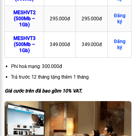
MESHVT2
Đăng
(500Mb –
295.000đ
295.000đ
ký
1Gb)
MESHVT3
Đăng
(500Mb –
349.000đ
349.000đ
ký
1Gb)
Phí hoà mạng: 300.000đ.
Trả trước 12 tháng tặng thêm 1 tháng.
Giá cước trên đã bao gồm 10% VAT.