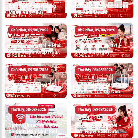
WiFi Full Vạch Nhưng
Mesh WiFi 6 Viettel Cho
Mạng Vẫn Yếu?
Hộ Kinh Doanh
Chủ Nhật, 09/08/2026
Chủ Nhật, 09/08/2026
Lắp Mạng Viettel – Phủ
Gói SD125T Viettel –
Sóng Mạnh Khắp Nhà
10GB Mỗi Ngày
Chỉ Từ 210.000đ/Tháng
Chủ Nhật, 09/08/2026
Thứ Bảy, 08/08/2026
Lắp WiFi 6 Viettel Tốc
WiFi Viettel – Giải Pháp
Độ Cao
Internet Tốc Độ Cao
Cho Gia Đình Và Doanh
Nghiệp
Thứ Bảy, 08/08/2026
Thứ Bảy, 08/08/2026
Dịch Vụ Internet Viettel
Gói 5G180B Viettel –
Xã Định Hóa Ninh Bình
Mỗi Ngày 6GB Data