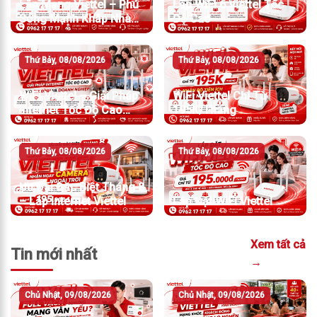
Lắp Mạng Viettel – Phủ
Lắp WiFi 6 Viettel Tốc
Sóng Mạnh Khắp Nhà
Độ Cao
Chỉ Từ 210.000đ/Tháng
Thứ Bảy, 08/08/2026
Thứ Bảy, 08/08/2026
WiFi Viettel – Giải Pháp
WiFi Viettel Chỉ Từ
Internet Tốc Độ Cao
195K/Tháng
Cho Gia Đình Và Doanh
Nghiệp
Thứ Bảy, 08/08/2026
Thứ Bảy, 08/08/2026
Ưu Đãi Đặc Biệt Tháng 8
– Lắp Internet Viettel
Lắp Đặt WiFi Viettel
Xem tất cả
Tin mới nhất
→
Chủ Nhật, 09/08/2026
Chủ Nhật, 09/08/2026