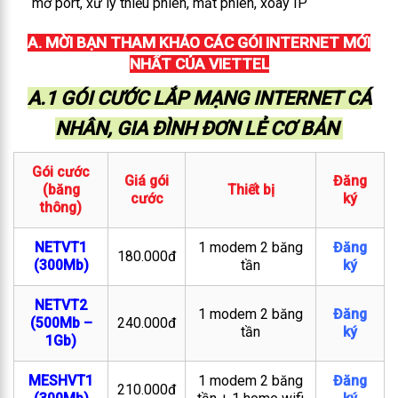
mở port, xử lý thiếu phiên, mất phiên, xoay IP
A. MỜI BẠN THAM KHẢO CÁC GÓI INTERNET MỚI
NHẤT CỦA VIETTEL
A.1 GÓI CƯỚC LẮP MẠNG INTERNET CÁ
NHÂN, GIA ĐÌNH ĐƠN LẺ CƠ BẢN
Gói cước
Giá gói
Đăng
(băng
Thiết bị
cước
ký
thông)
NETVT1
1 modem 2 băng
Đăng
180.000đ
(300Mb)
tần
ký
NETVT2
1 modem 2 băng
Đăng
(500Mb –
240.000đ
tần
ký
1Gb)
MESHVT1
1 modem 2 băng
Đăng
210.000đ