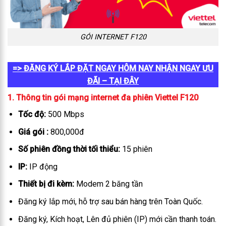
GÓI INTERNET F120
=> ĐĂNG KÝ LẮP ĐẶT NGAY HÔM NAY NHẬN NGAY ƯU
ĐÃI – TẠI ĐÂY
1. Thông tin gói mạng internet đa phiên Viettel F120
Tốc độ:
500 Mbps
Giá gói :
800,000đ
Số phiên đồng thời tối thiểu:
15 phiên
IP:
IP động
Thiết bị đi kèm:
Modem 2 băng tần
Đăng ký lắp mới, hỗ trợ sau bán hàng trên Toàn Quốc.
Đăng ký, Kích hoạt, Lên đủ phiên (IP) mới cần thanh toán.