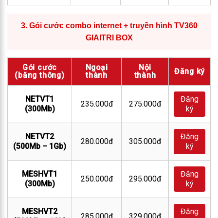
3.
Gói cước combo internet + truyền hình TV360
GIAITRI BOX
Gói cước
Ngoại
Nội
Đăng ký
(băng thông)
thành
thành
NETVT1
Đăng
235.000đ
275.000đ
(300Mb)
ký
NETVT2
Đăng
280.000đ
305.000đ
(500Mb – 1Gb)
ký
MESHVT1
Đăng
250.000đ
295.000đ
(300Mb)
ký
MESHVT2
Đăng
285.000đ
329.000đ