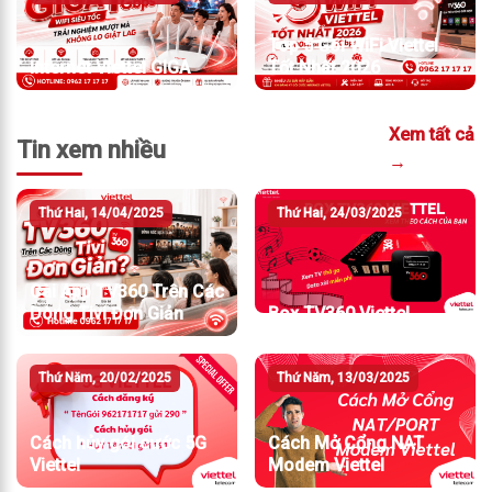
Top 5 Gói WiFi Viettel
Internet Viettel GIGA
Tốt Nhất 2026
Xem tất cả
Tin xem nhiều
→
Thứ Hai, 14/04/2025
Thứ Hai, 24/03/2025
Cài App TV360 Trên Các
Dòng Tivi Đơn Giản
Box TV360 Viettel
Thứ Năm, 20/02/2025
Thứ Năm, 13/03/2025
Cách hủy gói cước 5G
Cách Mở Cổng NAT
Viettel
Modem Viettel