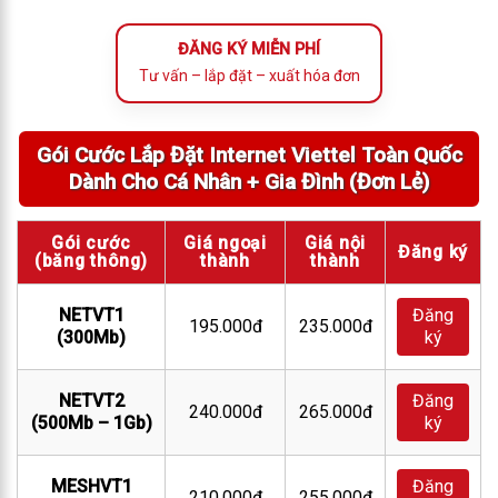
ĐĂNG KÝ MIỄN PHÍ
Tư vấn – lắp đặt – xuất hóa đơn
Gói Cước Lắp Đặt Internet Viettel Toàn Quốc
Dành Cho Cá Nhân + Gia Đình (Đơn Lẻ)
Gói cước
Giá ngoại
Giá nội
Đăng ký
(băng thông)
thành
thành
NETVT1
Đăng
195.000đ
235.000đ
(300Mb)
ký
NETVT2
Đăng
240.000đ
265.000đ
(500Mb – 1Gb)
ký
MESHVT1
Đăng
210.000đ
255.000đ