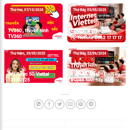
Thứ Hai, 07/10/2024
Thứ Bảy, 03/05/2025
TV360 , truyền hình
Combo truyền hình
TV360
internet Viettel
Thứ Năm, 29/05/2025
Thứ Bảy, 22/06/2024
Gói Cước 5G Viettel
TV360 Viettel – Dịch vụ
12T5G125
truyền hình hấp dẫn của
Viettel