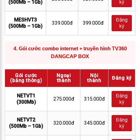
(500Mb – 1Gb)
ký
MESHVT3
Đăng
339.000đ
399.000đ
(500Mb – 1Gb)
ký
4.
Gói cước combo internet + truyền hình TV360
DANGCAP BOX
Gói cước
Ngoại
Nội
Đăng ký
(băng thông)
thành
thành
NETVT1
Đăng
275.000đ
315.000đ
(300Mb)
ký
NETVT2
Đăng
320.000đ
345.000đ
(500Mb – 1Gb)
ký