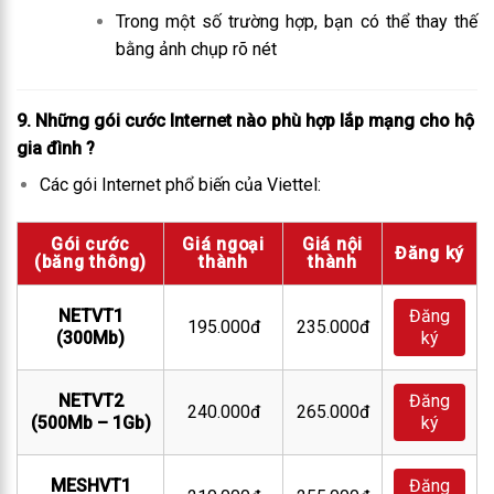
Trong một số trường hợp, bạn có thể thay thế
bằng ảnh chụp rõ nét
9. Những gói cước Internet nào phù hợp lắp mạng cho hộ
gia đình
?
Các gói Internet phổ biến của Viettel:
Gói cước
Giá ngoại
Giá nội
Đăng ký
(băng thông)
thành
thành
NETVT1
Đăng
195.000đ
235.000đ
(300Mb)
ký
NETVT2
Đăng
240.000đ
265.000đ
(500Mb – 1Gb)
ký
MESHVT1
Đăng