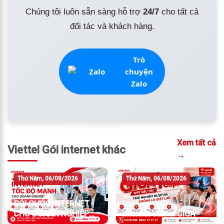
Chúng tôi luôn sẵn sàng hỗ trợ
24/7
cho tất cả
đối tác và khách hàng.
Trò
chuyện
Zalo
Xem tất cả
Viettel Gói internet khác
→
Thứ Năm, 06/08/2026
Thứ Năm, 06/08/2026
GÓI CƯỚC INTERNET
CHO DOANH NGHIỆP
Internet Viettel GIGA
TỐC ĐỘ MẠNH