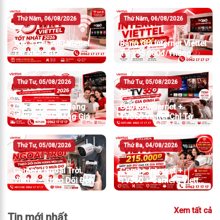
Thứ Năm, 06/08/2026
Thứ Năm, 06/08/2026
Top 5 Gói WiFi Viettel
Bảng Giá Internet Viettel
Tốt Nhất 2026
Từ 195.000đ/Tháng
Thứ Tư, 05/08/2026
Thứ Tư, 05/08/2026
Các Gói Cước Mạng
Combo Internet +
Viettel 2026 Bảng Giá
TV360 Viettel Chỉ Từ
Chi Tiết Và Cách Chọn
275.000đ/Tháng
Gói Phù Hợp
Thứ Tư, 05/08/2026
Thứ Ba, 04/08/2026
Camera Ngoài Trời
Combo Internet +
Viettel – Theo Dõi Đơn
TV360 + Camera Viettel
Hàng Mọi Lúc, Không
Chỉ Từ 215K/Tháng
Lo Mưa Gió
Xem tất cả
Tin mới nhất