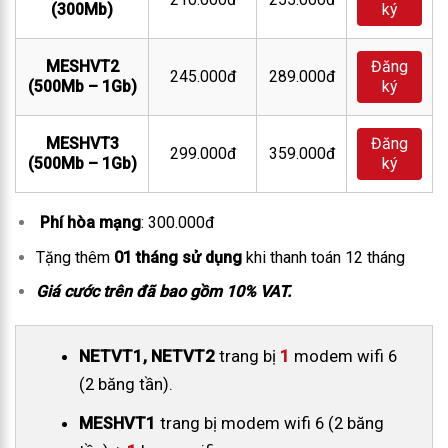
(300Mb)
ký
MESHVT2
Đăng
245.000đ
289.000đ
(500Mb – 1Gb)
ký
MESHVT3
Đăng
299.000đ
359.000đ
(500Mb – 1Gb)
ký
Phí hòa mạng
: 300.000đ
Tặng thêm
01 tháng sử dụng
khi thanh toán 12 tháng
Giá cước trên đã bao gồm 10% VAT.
NETVT1, NETVT2
trang bị
1
modem wifi 6
(2 băng tần).
MESHVT1
trang bị modem wifi 6 (2 băng