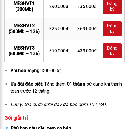
MESHVT1
Đăng
290.000đ
335.000đ
(300Mb)
ký
MESHVT2
Đăng
325.000đ
369.000đ
(500Mb – 1Gb)
ký
MESHVT3
Đăng
379.000đ
439.000đ
(500Mb – 1Gb)
ký
Phí hòa mạng:
300.000đ
Ưu đãi đặc biệt:
Tặng thêm
01 tháng
sử dụng khi thanh
toán trước 12 tháng.
Lưu ý: Giá cước dưới đây đã bao gồm 10% VAT.
Gói giải trí
Phù hợp nhu cầu xem cơ bản