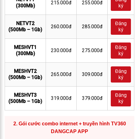
215.000đ
255.000đ
(300Mb)
ký
NETVT2
Đăng
260.000đ
285.000đ
(500Mb – 1Gb)
ký
MESHVT1
Đăng
230.000đ
275.000đ
(300Mb)
ký
MESHVT2
Đăng
265.000đ
309.000đ
(500Mb – 1Gb)
ký
MESHVT3
Đăng
319.000đ
379.000đ
(500Mb – 1Gb)
ký
2.
Gói cước combo internet + truyền hình TV360
DANGCAP APP