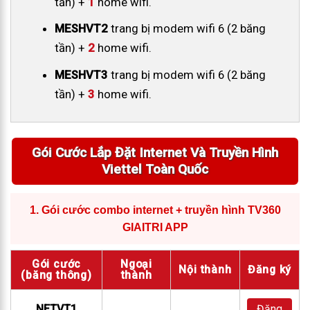
tần) +
1
home wifi.
MESHVT2
trang bị modem wifi 6 (2 băng
tần) +
2
home wifi.
MESHVT3
trang bị modem wifi 6 (2 băng
tần) +
3
home wifi.
Gói Cước Lắp Đặt Internet Và Truyền Hình
Viettel Toàn Quốc
1.
Gói cước combo internet + truyền hình TV360
GIAITRI APP
Gói cước
Ngoại
Nội thành
Đăng ký
(băng thông)
thành
NETVT1
Đăng