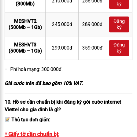
210.000đ
255.000đ
(300Mb)
ký
MESHVT2
Đăng
245.000đ
289.000đ
(500Mb – 1Gb)
ký
MESHVT3
Đăng
299.000đ
359.000đ
(500Mb – 1Gb)
ký
– Phí hoà mạng: 300.000đ.
Giá cước trên đã bao gồm 10% VAT.
10. Hồ sơ cần chuẩn bị khi đăng ký gói cước internet
Viettel cho gia đình là gì?
Thủ tục đơn giản:
* Giấy tờ cần chuẩn bị: