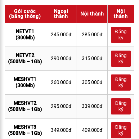
Gói cước
Ngoại
Nội
Nội thành
(băng thông)
thành
thành
NETVT1
Đăng
245.000đ
285.000đ
(300Mb)
ký
NETVT2
Đăng
290.000đ
315.000đ
(500Mb – 1Gb)
ký
MESHVT1
Đăng
260.000đ
305.000đ
(300Mb)
ký
MESHVT2
Đăng
295.000đ
339.000đ
(500Mb – 1Gb)
ký
MESHVT3
Đăng
349.000đ
409.000đ
(500Mb – 1Gb)
ký