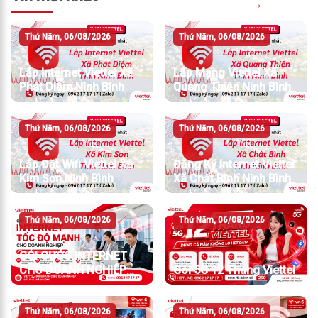
→
Thứ Năm, 06/08/2026
Thứ Năm, 06/08/2026
Lắp Internet Viettel Xã
Lắp Mạng Viettel Xã
Phát Diệm Ninh Bình
Quang Thiện Ninh Bình
Thứ Năm, 06/08/2026
Thứ Năm, 06/08/2026
Lắp Đặt Wifi Viettel Xã
Đăng Ký Internet Viettel
Kim Sơn Ninh Bình
Xã Chất Bình Ninh Bình
Thứ Năm, 06/08/2026
Thứ Năm, 06/08/2026
GÓI CƯỚC INTERNET
CHO DOANH NGHIỆP
Gói 5G 12 Tháng Viettel
TỐC ĐỘ MẠNH
Thứ Năm, 06/08/2026
Thứ Năm, 06/08/2026