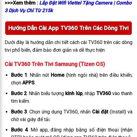
>>>Xem thêm :
Lắp Đặt Wifi Viettel Tặng Camera | Combo
3 Dịch Vụ Chỉ Từ 215k
Hướng Dẫn Cài App TV360 Trên Các Dòng Tivi
Dưới đây là hướng dẫn chi tiết cách cài TV360 trên các dòng
tivi phổ biến, đảm bảo đơn giản và dễ thực hiện:
Cài TV360 Trên Tivi Samsung (Tizen OS)
Bước 1
: Nhấn nút
Home
(hình ngôi nhà) trên điều khiển,
chọn
APPS
.
Bước 2
: Nhấn biểu tượng
kính lúp
, nhập
TV360
vào thanh
tìm kiếm.
Bước 3
: Chọn ứng dụng TV360, nhấn
Cài đặt
(Install) và
chờ vài giây để tải.
Bước 4
: Mở app, đăng nhập bằng số điện thoại (nhận