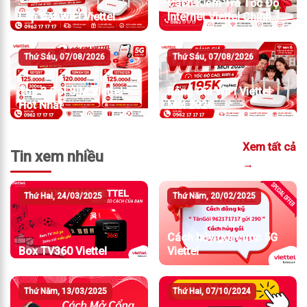
Cách Kiểm Tra Tốc Độ
Lắp Đặt WiFi Viettel
Internet Viettel Chính
Xác Nhất
Thứ Sáu, 07/08/2026
Thứ Sáu, 07/08/2026
Top 3 Gói SIM Viettel
Bảng Giá WiFi Viettel
Hot Nhất
Mới 2026
Xem tất cả
Tin xem nhiều
→
Thứ Hai, 24/03/2025
Thứ Năm, 20/02/2025
Cách hủy gói cước 5G
Box TV360 Viettel
Viettel
Thứ Năm, 13/03/2025
Thứ Hai, 07/10/2024