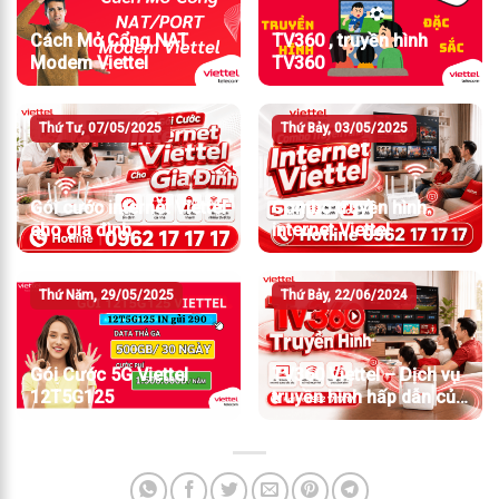
Cách Mở Cổng NAT
TV360 , truyền hình
Modem Viettel
TV360
Thứ Tư, 07/05/2025
Thứ Bảy, 03/05/2025
Gói cước internet Viettel
Combo truyền hình
cho gia đình
internet Viettel
Thứ Năm, 29/05/2025
Thứ Bảy, 22/06/2024
Gói Cước 5G Viettel
TV360 Viettel – Dịch vụ
12T5G125
truyền hình hấp dẫn của
Viettel