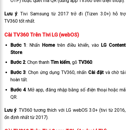
OTP) hoặc quét mã QR (dùng app TV360 trên điện thoại).
Lưu ý
: Tivi Samsung từ 2017 trở đi (Tizen 3.0+) hỗ trợ
TV360 tốt nhất.
Cài TV360 Trên Tivi LG (webOS)
Bước 1
: Nhấn
Home
trên điều khiển, vào
LG Content
Store
.
Bước 2
: Chọn thanh
Tìm kiếm
, gõ
TV360
.
Bước 3
: Chọn ứng dụng TV360, nhấn
Cài đặt
và chờ tải
hoàn tất.
Bước 4
: Mở app, đăng nhập bằng số điện thoại hoặc mã
QR.
Lưu ý
: TV360 tương thích với LG webOS 3.0+ (tivi từ 2016,
ổn định nhất từ 2017).