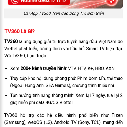
Cài App TV360 Trên Các Dòng Tivi Đơn Giản
TV360 Là Gì?
TV360
là ứng dụng giải trí trực tuyến hàng đầu Việt Nam do
Viettel phát triển, tương thích với hầu hết Smart TV hiện đại.
Với TV360, bạn được:
Xem
200+ kênh truyền hình
: VTV, HTV, K+, HBO, AXN…
Truy cập kho nội dung phong phú: Phim bom tấn, thể thao
(Ngoại Hạng Anh, SEA Games), chương trình thiếu nhi.
Tận hưởng tính năng thông minh: Xem lại 7 ngày, tua lại 2
giờ, miễn phí data 4G/5G Viettel.
TV360 hỗ trợ các hệ điều hành phổ biến như Tizen
(Samsung), webOS (LG), Android TV (Sony, TCL), mang đến