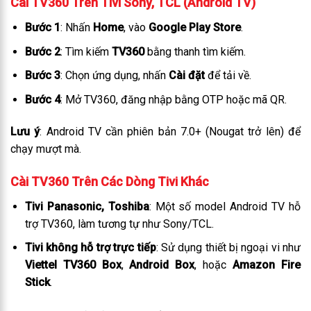
Cài TV360 Trên Tivi Sony, TCL (Android TV)
Bước 1
: Nhấn
Home
, vào
Google Play Store
.
Bước 2
: Tìm kiếm
TV360
bằng thanh tìm kiếm.
Bước 3
: Chọn ứng dụng, nhấn
Cài đặt
để tải về.
Bước 4
: Mở TV360, đăng nhập bằng OTP hoặc mã QR.
Lưu ý
: Android TV cần phiên bản 7.0+ (Nougat trở lên) để
chạy mượt mà.
Cài TV360 Trên Các Dòng Tivi Khác
Tivi Panasonic, Toshiba
: Một số model Android TV hỗ
trợ TV360, làm tương tự như Sony/TCL.
Tivi không hỗ trợ trực tiếp
: Sử dụng thiết bị ngoại vi như
Viettel TV360 Box
,
Android Box
, hoặc
Amazon Fire
Stick
.