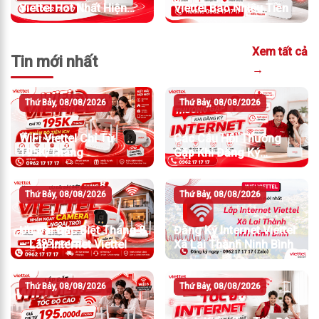
Viettel Hot Nhất Hiện
Viettel Bao Nhiêu Tiền
Nay
Xem tất cả
Tin mới nhất
→
Thứ Bảy, 08/08/2026
Thứ Bảy, 08/08/2026
WiFi Viettel Chỉ Từ
Các Câu Hỏi Thường
195K/Tháng
Gặp Khi Đăng Ký
Internet Viettel
Thứ Bảy, 08/08/2026
Thứ Bảy, 08/08/2026
Ưu Đãi Đặc Biệt Tháng 8
Đăng Ký Internet Viettel
– Lắp Internet Viettel
Xã Lai Thành Ninh Bình
Thứ Bảy, 08/08/2026
Thứ Bảy, 08/08/2026