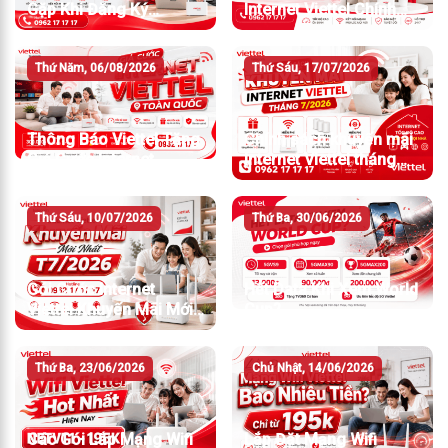
Gặp Khi Đăng Ký
Internet Viettel Chính
Internet Viettel
Xác Nhất
Thứ Năm, 06/08/2026
Thứ Sáu, 17/07/2026
Thông Báo Viettel Tăng
Chính sách khuyến mãi
Giá Cước Internet
Internet Viettel tháng
7/2026
Thứ Sáu, 10/07/2026
Thứ Ba, 30/06/2026
Gói Cước Internet
Hết Data Khi Xem World
Viettel Khuyến Mãi Mới
Cup?
Nhất T7/2026
Thứ Ba, 23/06/2026
Chủ Nhật, 14/06/2026
Các Gói Lắp Mạng Wifi
Lắp Đặt Mạng Wifi