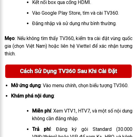
Kết nối box qua cổng HDMI.
Vào Google Play Store, tìm và cài TV360.
Đăng nhập và sử dụng như bình thường.
Mẹo
: Nếu không tìm thấy TV360, kiểm tra cài đặt vùng quốc
gia (chọn Việt Nam) hoặc liên hệ Viettel để xác nhận tương
thích.
Cách Sử Dụng TV360 Sau Khi Cài Đặt
Mở ứng dụng
: Vào menu chính, chọn biểu tượng TV360.
Khám phá nội dung
:
Miễn phí
: Xem VTV1, HTV7, và một số nội dung
không cần đăng nhập.
Trả phí
: Đăng ký gói Standard (30.000
VNĐ/tháng) hoặc VIP để xem K+, HBO, và kênh