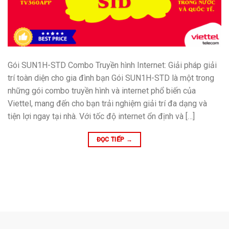
Gói SUN1H-STD Combo Truyền hình Internet: Giải pháp giải
trí toàn diện cho gia đình bạn Gói SUN1H-STD là một trong
những gói combo truyền hình và internet phổ biến của
Viettel, mang đến cho bạn trải nghiệm giải trí đa dạng và
tiện lợi ngay tại nhà. Với tốc độ internet ổn định và […]
ĐỌC TIẾP
→