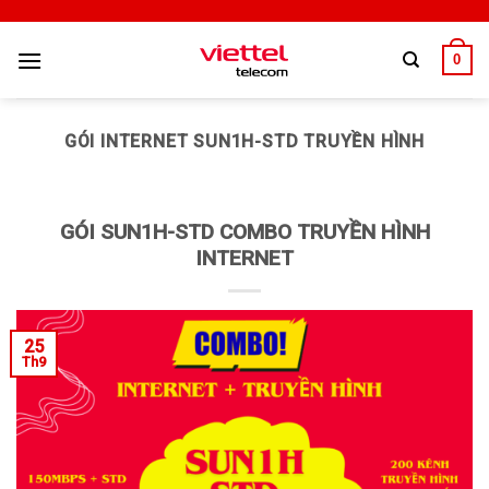
0
GÓI INTERNET SUN1H-STD TRUYỀN HÌNH
GÓI SUN1H-STD COMBO TRUYỀN HÌNH
INTERNET
25
Th9