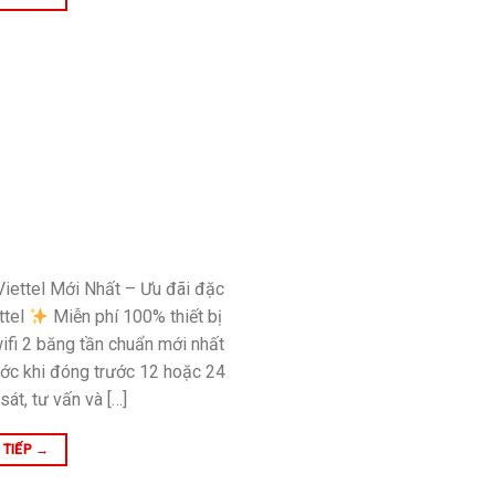
Viettel Mới Nhất – Ưu đãi đặc
ttel
Miễn phí 100% thiết bị
i 2 băng tần chuẩn mới nhất
ớc khi đóng trước 12 hoặc 24
át, tư vấn và […]
 TIẾP
→