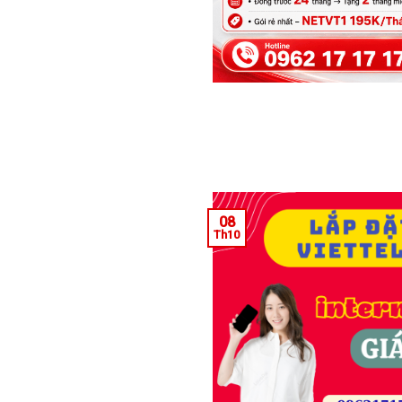
08
Th10