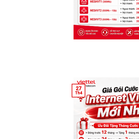
27
Th4