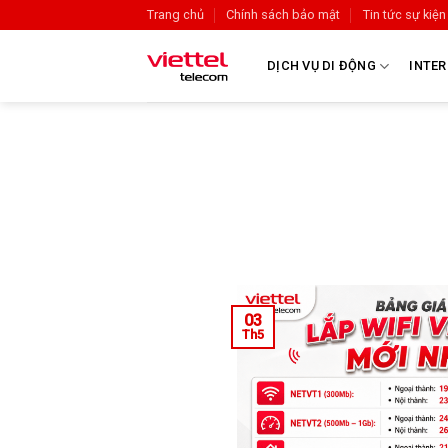
Trang chủ
Chính sách bảo mật
Tin tức sự kiện
DỊCH VỤ DI ĐỘNG
INTER
03
Th5