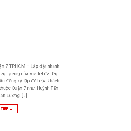
uận 7 TP.HCM – Lắp đặt nhanh
 cáp quang của Viettel đã đáp
ầu đăng ký lắp đặt của khách
 thuộc Quận 7 như: Huỳnh Tấn
ăn Lương, […]
 TIẾP
→