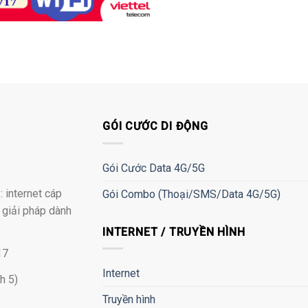
GÓI CƯỚC DI ĐỘNG
Gói Cước Data 4G/5G
 internet cáp
Gói Combo (Thoại/SMS/Data 4G/5G)
à giải pháp dành
INTERNET / TRUYỀN HÌNH
17
Internet
h 5)
Truyền hình