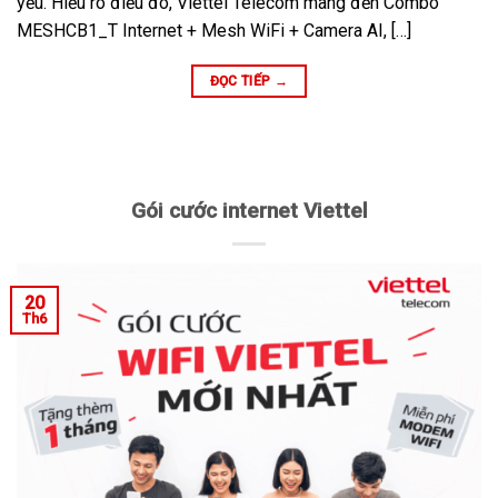
yếu. Hiểu rõ điều đó, Viettel Telecom mang đến Combo
MESHCB1_T Internet + Mesh WiFi + Camera AI, […]
ĐỌC TIẾP
→
Gói cước internet Viettel
20
Th6